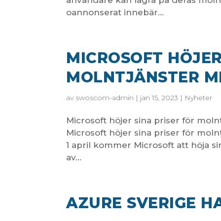
användare kan lagra på deras moln
oannonserat innebär...
MICROSOFT HÖJER
MOLNTJÄNSTER ME
av
swoscom-admin
|
jan 15, 2023
|
Nyheter
Microsoft höjer sina priser för mo
Microsoft höjer sina priser för mo
1 april kommer Microsoft att höja s
av...
AZURE SVERIGE H