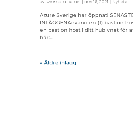
av
swoscom-admin
|
nov 16, 2021
|
Nyheter
Azure Sverige har öppnat! SENAST
INLÄGGENAnvänd en (1) bastion host
en bastion host i ditt hub vnet för 
här:...
« Äldre inlägg