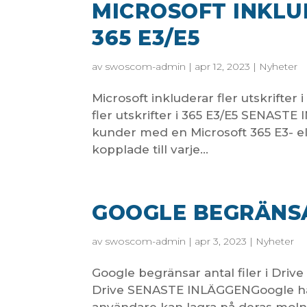
MICROSOFT INKLU
365 E3/E5
av
swoscom-admin
|
apr 12, 2023
|
Nyheter
Microsoft inkluderar fler utskrifte
fler utskrifter i 365 E3/E5 SENAS
kunder med en Microsoft 365 E3- ell
kopplade till varje...
GOOGLE BEGRÄNSA
av
swoscom-admin
|
apr 3, 2023
|
Nyheter
Google begränsar antal filer i Dri
Drive SENASTE INLÄGGENGoogle har i